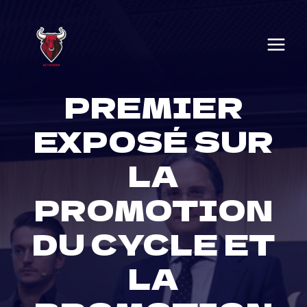
Skip
to
content
PREMIER
EXPOSÉ SUR
LA
PROMOTION
DU CYCLE ET
LA