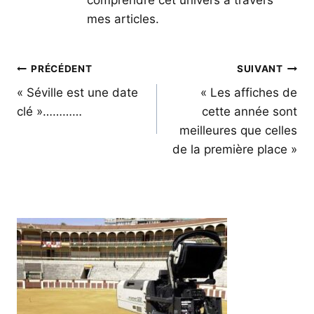
comprendre cet univers à travers
mes articles.
Navigation
PRÉCÉDENT
SUIVANT
de
« Séville est une date
« Les affiches de
clé »…………
cette année sont
l’article
meilleures que celles
de la première place »