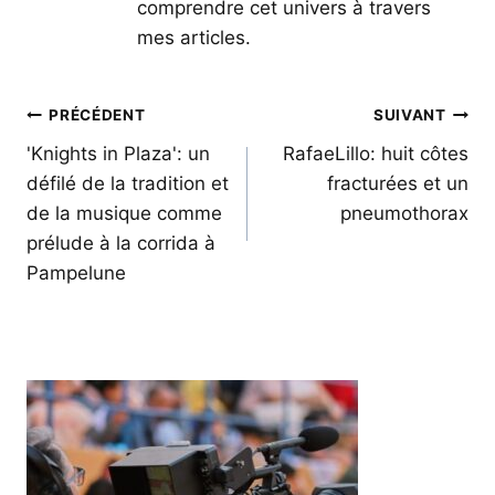
comprendre cet univers à travers
mes articles.
Navigation
PRÉCÉDENT
SUIVANT
de
'Knights in Plaza': un
RafaeLillo: huit côtes
défilé de la tradition et
fracturées et un
l’article
de la musique comme
pneumothorax
prélude à la corrida à
Pampelune