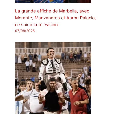
La grande affiche de Marbella, avec
Morante, Manzanares et Aarón Palacio,
ce soir à la télévision
07/08/2026