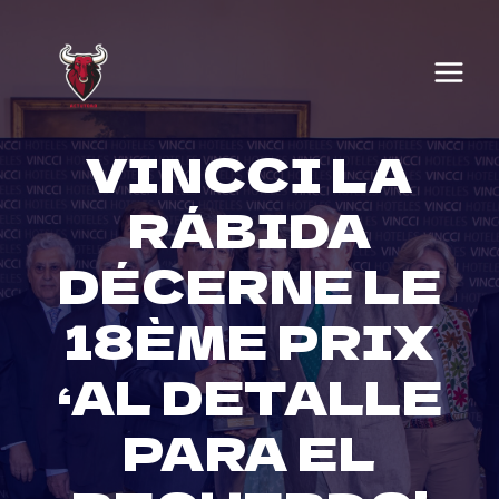
Skip
to
content
VINCCI LA
RÁBIDA
DÉCERNE LE
18ÈME PRIX
‘AL DETALLE
PARA EL