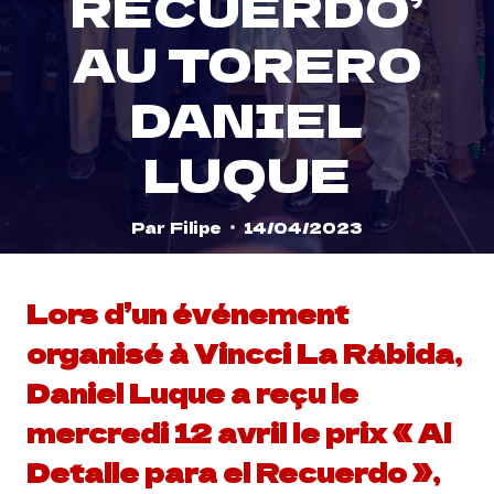
RECUERDO’
AU TORERO
DANIEL
LUQUE
Par
Filipe
14/04/2023
Lors d’un événement
organisé à Vincci La Rábida,
Daniel Luque a reçu le
mercredi 12 avril le prix « Al
Detalle para el Recuerdo »,