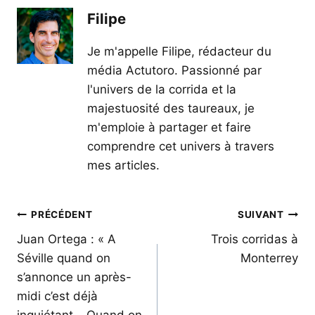
Filipe
Je m'appelle Filipe, rédacteur du
média Actutoro. Passionné par
l'univers de la corrida et la
majestuosité des taureaux, je
m'emploie à partager et faire
comprendre cet univers à travers
mes articles.
Navigation
PRÉCÉDENT
SUIVANT
de
Juan Ortega : « A
Trois corridas à
Séville quand on
Monterrey
l’article
s’annonce un après-
midi c’est déjà
inquiétant… Quand on