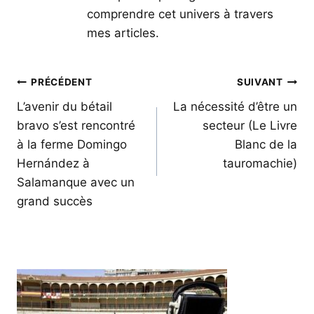
comprendre cet univers à travers
mes articles.
Navigation
PRÉCÉDENT
SUIVANT
de
L’avenir du bétail
La nécessité d’être un
bravo s’est rencontré
secteur (Le Livre
l’article
à la ferme Domingo
Blanc de la
Hernández à
tauromachie)
Salamanque avec un
grand succès