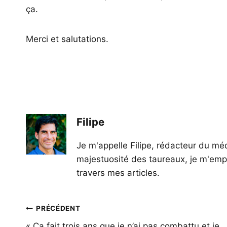
ça.
Merci et salutations.
Filipe
Je m'appelle Filipe, rédacteur du méd
majestuosité des taureaux, je m'empl
travers mes articles.
Navigation
PRÉCÉDENT
« Ça fait trois ans que je n’ai pas combattu et je